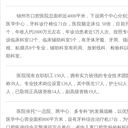
锦州市口腔医院总面积近
4000平米，
下设两个中心分别
医学中心，牙科诊疗椅位71台，医院
额定床位
50张，目前
个，年收入约
2000万元左右，
年诊治患者近
5万人次。
按照专
设临床科室
12个、临床辅助科室5个
，
有牙体牙髓、牙周、颌
1
2
3
植、粘膜共
8个专业，辅助科室有药局、放射线科、检验科
助科室。
医院现有在职职工150人，拥有实力较强的专业技术团
称39人。
专业技术岗位设置
126人，其中医生
57人，护士62
人
人，已取得正高级资格
1
4
人，副高级资格
1
9人。
医院依托
“一总院、两中心、多专科”的发展战略，以
医学中心
营业面积
800平方米，设有牙科综合治疗机17台
，为
口腔疾病综合干预项目定点单位；省内儿童口腔学科的标杆