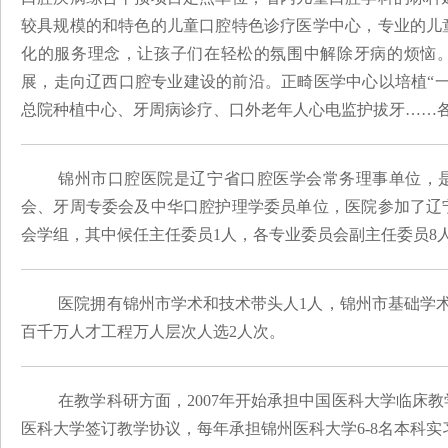
较具规模的和特色的儿童口腔特色诊疗医学中心，专业的儿
化的服务理念，让孩子们在轻松的氛围中解除牙病的烦恼
展，走向辽西口腔专业建设的前沿。
正畸医学中心以培植
“
总院种植中心、牙周病诊疗、口外老年人心电监护拔牙……
锦州市口腔医院是辽宁省口腔医学会常务理事单位，
会、牙周专委会及中华口腔护理学委员单位，医院参加了辽宁
会学组，其中候任主任委员1人，各专业委员会副主任委员8人
医院拥有锦州市学术和技术带头人
1人，锦州市基础学
百千万人才工程万人层次人选2人次。
在教学科研方面，2007年开始承担中国医科大学临床教
医科大学签订教学协议，每年承担锦州医科大学6-8名本科实